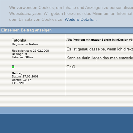
Wir verwenden Cookies, um Inhalte und Anzeigen zu personalisier
Websiteanalysen. Wir geben hierzu nur das Minimum an Informati
dem Einsatz von Cookies zu.
Weitere Details...
Einzelnen Beitrag anzeigen
Tatonka
AW: Problem mit grauer Schrift in InDesign
#
5
Registrierter Nutzer
Es ist genau dasselbe, wenn ich direk
Registriert seit: 26.02.2008
Beiträge: 9
Tatonka: Offline
Kann es darin liegen das man entweder
Gruß...
Beitrag
Datum: 27.02.2008
Uhrzeit: 19:47
ID: 27298