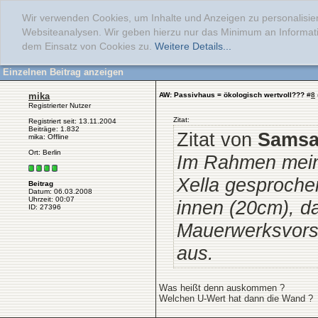
Wir verwenden Cookies, um Inhalte und Anzeigen zu personalisier
Websiteanalysen. Wir geben hierzu nur das Minimum an Informati
dem Einsatz von Cookies zu.
Weitere Details...
Einzelnen Beitrag anzeigen
mika
AW: Passivhaus = ökologisch wertvoll???
#
8
Registrierter Nutzer
Zitat:
Registriert seit: 13.11.2004
Beiträge: 1.832
Zitat von
Samsa
mika: Offline
Ort: Berlin
Im Rahmen mein
Xella gesproche
Beitrag
Datum: 06.03.2008
Uhrzeit: 00:07
innen (20cm), d
ID: 27396
Mauerwerksvors
aus.
Was heißt denn auskommen ?
Welchen U-Wert hat dann die Wand ?