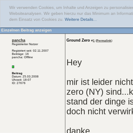
Wir verwenden Cookies, um Inhalte und Anzeigen zu personalisier
Websiteanalysen. Wir geben hierzu nur das Minimum an Informati
dem Einsatz von Cookies zu.
Weitere Details...
Einzelnen Beitrag anzeigen
pancha
Ground Zero
#
1
(
Permalink
)
Registrierter Nutzer
Registriert seit: 02.11.2007
Beiträge: 16
pancha: Offline
Hey
Beitrag
Datum: 25.03.2008
mir ist leider ni
Uhrzeit: 18:07
ID: 27676
zero (NY) sind...
stand der dinge i
doch nicht verwir
danke