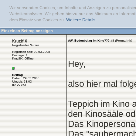
Wir verwenden Cookies, um Inhalte und Anzeigen zu personalisier
Websiteanalysen. Wir geben hierzu nur das Minimum an Informati
dem Einsatz von Cookies zu.
Weitere Details...
Einzelnen Beitrag anzeigen
KruzifiX
AW: Bodenbelag im Kino???
#
8
(
Permalink
)
Registrierter Nutzer
Registriert seit: 29.03.2008
Beiträge: 1
KruzifiX: Offline
Hey,
Beitrag
Datum: 29.03.2008
also hier mal fol
Uhrzeit: 23:03
ID: 27763
Teppich im Kino 
den Kinosääle ode
Das Kinopersonal
Das "saubermache