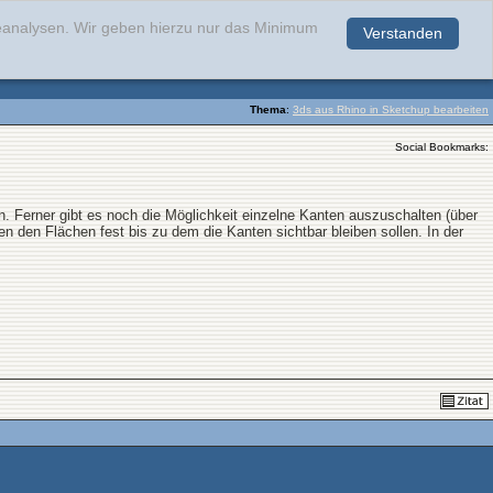
teanalysen. Wir geben hierzu nur das Minimum
Verstanden
.
Thema
:
3ds aus Rhino in Sketchup bearbeiten
Social Bookmarks:
. Ferner gibt es noch die Möglichkeit einzelne Kanten auszuschalten (über
den Flächen fest bis zu dem die Kanten sichtbar bleiben sollen. In der