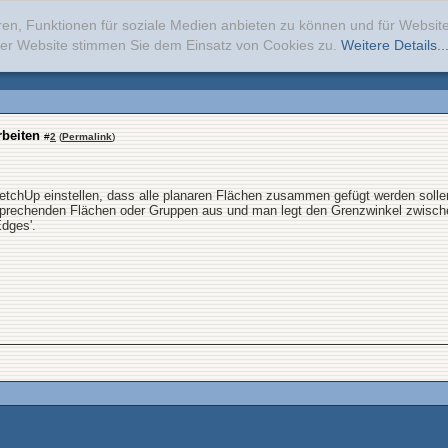
ren, Funktionen für soziale Medien anbieten zu können und für Websi
erer Website stimmen Sie dem Einsatz von Cookies zu.
Weitere Details..
rbeiten
#
2
(
Permalink
)
tchUp einstellen, dass alle planaren Flächen zusammen gefügt werden sollen
prechenden Flächen oder Gruppen aus und man legt den Grenzwinkel zwischen 
Edges'.