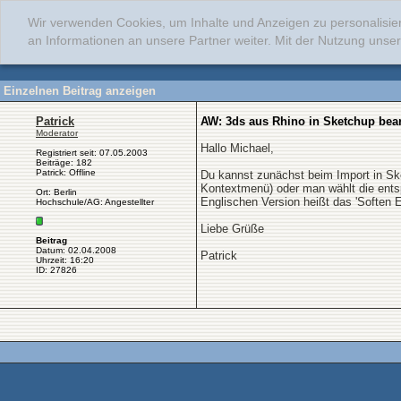
Wir verwenden Cookies, um Inhalte und Anzeigen zu personalisie
an Informationen an unsere Partner weiter. Mit der Nutzung uns
Einzelnen Beitrag anzeigen
Patrick
AW: 3ds aus Rhino in Sketchup bea
Moderator
Hallo Michael,
Registriert seit: 07.05.2003
Beiträge: 182
Patrick: Offline
Du kannst zunächst beim Import in Ske
Kontextmenü) oder man wählt die ents
Ort: Berlin
Englischen Version heißt das 'Soften 
Hochschule/AG: Angestellter
Liebe Grüße
Beitrag
Datum: 02.04.2008
Patrick
Uhrzeit: 16:20
ID: 27826