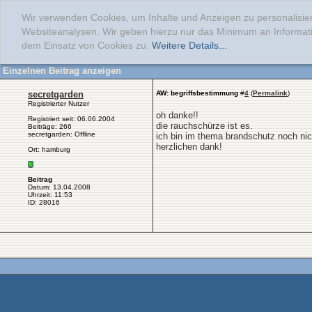
Wir verwenden Cookies, um Inhalte und Anzeigen zu personalisier
Websiteanalysen. Wir geben hierzu nur das Minimum an Informati
dem Einsatz von Cookies zu.
Weitere Details...
Einzelnen Beitrag anzeigen
secretgarden
AW: begriffsbestimmung
#
4
(
Permalink
)
Registrierter Nutzer
oh danke!!
Registriert seit: 06.06.2004
die rauchschürze ist es.
Beiträge: 266
secretgarden: Offline
ich bin im thema brandschutz noch nich
herzlichen dank!
Ort: hamburg
Beitrag
Datum: 13.04.2008
Uhrzeit: 11:53
ID: 28016