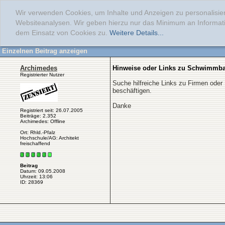
Wir verwenden Cookies, um Inhalte und Anzeigen zu personalisier
Websiteanalysen. Wir geben hierzu nur das Minimum an Informati
dem Einsatz von Cookies zu.
Weitere Details...
Einzelnen Beitrag anzeigen
Archimedes
Hinweise oder Links zu Schwimmba
Registrierter Nutzer
Suche hilfreiche Links zu Firmen ode
beschäftigen.
Danke
Registriert seit: 26.07.2005
Beiträge: 2.352
Archimedes: Offline
Ort: Rhld.-Pfalz
Hochschule/AG: Architekt
freischaffend
Beitrag
Datum: 09.05.2008
Uhrzeit: 13:06
ID: 28369