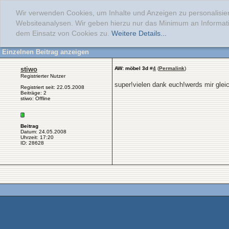
Wir verwenden Cookies, um Inhalte und Anzeigen zu personalisier
Websiteanalysen. Wir geben hierzu nur das Minimum an Informati
dem Einsatz von Cookies zu.
Weitere Details...
Einzelnen Beitrag anzeigen
stiwo
AW: möbel 3d
#
4
(
Permalink
)
Registrierter Nutzer
super!vielen dank euch!werds mir gle
Registriert seit: 22.05.2008
Beiträge: 2
stiwo: Offline
Beitrag
Datum: 24.05.2008
Uhrzeit: 17:20
ID: 28628