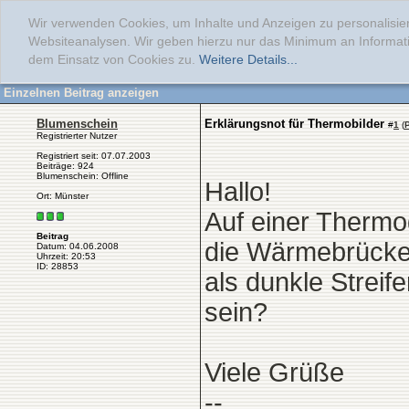
Wir verwenden Cookies, um Inhalte und Anzeigen zu personalisier
Websiteanalysen. Wir geben hierzu nur das Minimum an Informati
dem Einsatz von Cookies zu.
Weitere Details...
Einzelnen Beitrag anzeigen
Blumenschein
Erklärungsnot für Thermobilder
#
1
(
Registrierter Nutzer
Registriert seit: 07.07.2003
Beiträge: 924
Blumenschein: Offline
Hallo!
Ort: Münster
Auf einer Thermo
Beitrag
die Wärmebrücke
Datum: 04.06.2008
Uhrzeit: 20:53
ID: 28853
als dunkle Streif
sein?
Viele Grüße
--