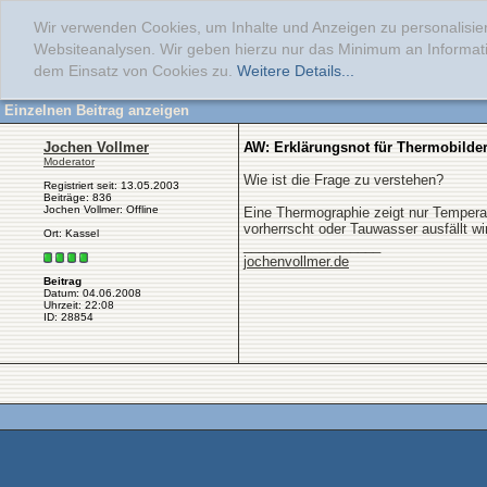
Wir verwenden Cookies, um Inhalte und Anzeigen zu personalisier
Websiteanalysen. Wir geben hierzu nur das Minimum an Informati
dem Einsatz von Cookies zu.
Weitere Details...
Einzelnen Beitrag anzeigen
Jochen Vollmer
AW: Erklärungsnot für Thermobilde
Moderator
Wie ist die Frage zu verstehen?
Registriert seit: 13.05.2003
Beiträge: 836
Jochen Vollmer: Offline
Eine Thermographie zeigt nur Tempera
vorherrscht oder Tauwasser ausfällt wir
Ort: Kassel
__________________
jochenvollmer.de
Beitrag
Datum: 04.06.2008
Uhrzeit: 22:08
ID: 28854