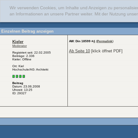
Wir verwenden Cookies, um Inhalte und Anzeigen zu personalisie
an Informationen an unsere Partner weiter. Mit der Nutzung uns
Einzelnen Beitrag anzeigen
Kieler
AW: Din 18599
#
4
(
Permalink
)
Moderator
Ab Seite 10
[klick öffnet PDF]
Registriert seit: 22.02.2005
Beiträge: 2.336
Kieler: Offline
Ort: Kiel
Hochschule/AG: Architekt
Beitrag
Datum: 23.06.2008
Uhrzeit: 13:25
ID: 29327