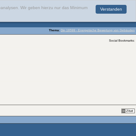
teanalysen. Wir geben hierzu nur das Minimum
Verstanden
.
Thema
:
Din 18599 - Energetische Bewertung von Gebäuden
Social Bookmarks: