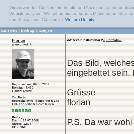
Wir verwenden Cookies, um Inhalte und Anzeigen zu personalisier
Websiteanalysen. Wir geben hierzu nur das Minimum an Informati
dem Einsatz von Cookies zu.
Weitere Details...
Einzelnen Beitrag anzeigen
Florian
AW: textur in illustrator
#
3
(
Permalink
)
tektorumAdmin
Das Bild, welche
eingebettet sein.
Registriert seit: 06.06.2002
Beiträge: 4.439
Grüsse
Florian: Offline
Ort: Berlin
florian
Hochschule/AG: Illenberger & Lilja
GbR / Anderhalten Architekten
Beitrag
P.S. Da war wohl 
Datum: 24.07.2008
Uhrzeit: 12:04
ID: 29966
______________