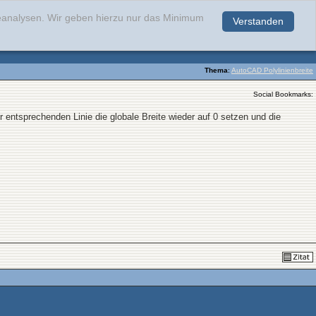
teanalysen. Wir geben hierzu nur das Minimum
Verstanden
.
Thema
:
AutoCAD Polylinienbreite
Social Bookmarks:
er entsprechenden Linie die globale Breite wieder auf 0 setzen und die