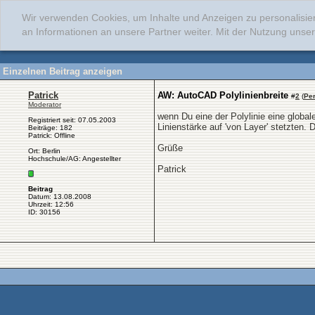
Wir verwenden Cookies, um Inhalte und Anzeigen zu personalisie
an Informationen an unsere Partner weiter. Mit der Nutzung uns
Einzelnen Beitrag anzeigen
Patrick
AW: AutoCAD Polylinienbreite
#
2
(
Pe
Moderator
wenn Du eine der Polylinie eine global
Registriert seit: 07.05.2003
Linienstärke auf 'von Layer' stetzten.
Beiträge: 182
Patrick: Offline
Grüße
Ort: Berlin
Hochschule/AG: Angestellter
Patrick
Beitrag
Datum: 13.08.2008
Uhrzeit: 12:56
ID: 30156