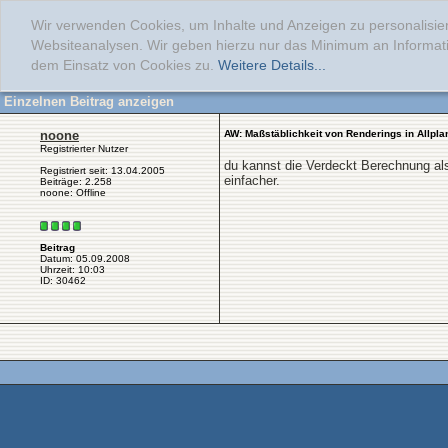
Wir verwenden Cookies, um Inhalte und Anzeigen zu personalisier
Websiteanalysen. Wir geben hierzu nur das Minimum an Informati
dem Einsatz von Cookies zu.
Weitere Details...
Einzelnen Beitrag anzeigen
noone
AW: Maßstäblichkeit von Renderings in Allpla
Registrierter Nutzer
du kannst die Verdeckt Berechnung al
Registriert seit: 13.04.2005
einfacher.
Beiträge: 2.258
noone: Offline
Beitrag
Datum: 05.09.2008
Uhrzeit: 10:03
ID: 30462