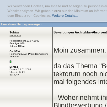
Wir verwenden Cookies, um Inhalte und Anzeigen zu personalisier
Websiteanalysen. Wir geben hierzu nur das Minimum an Informati
dem Einsatz von Cookies zu.
Weitere Details...
Einzelnen Beitrag anzeigen
Tobias
Bewerbungen Architektur-Absolven
Moderator
Registriert seit: 17.07.2003
Beiträge: 930
Tobias: Offline
Moin zusammen,
Ort: NRW
Hochschule/AG: Projektentwickler /
Architekt
da das Thema "Bew
Beitrag
Datum: 22.01.2004
tektorum noch nic
Uhrzeit: 17:26
ID: 3047
mal folgendes int
- Woher nehmt ih
Blindbewerbung / 