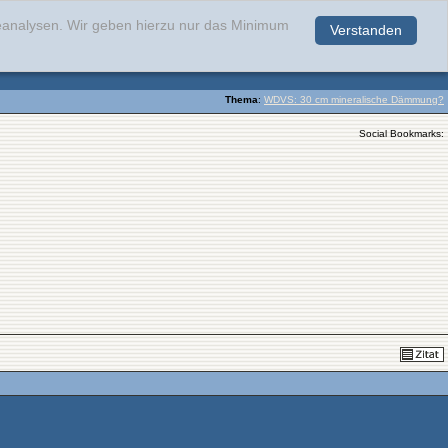
teanalysen. Wir geben hierzu nur das Minimum
Verstanden
.
Thema
:
WDVS: 30 cm mineralische Dämmung?
Social Bookmarks: