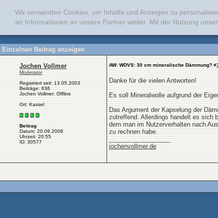
Wir verwenden Cookies, um Inhalte und Anzeigen zu personalisie
an Informationen an unsere Partner weiter. Mit der Nutzung uns
Einzelnen Beitrag anzeigen
Jochen Vollmer
AW: WDVS: 30 cm mineralische Dämmung?
#
Moderator
Danke für die vielen Antworten!
Registriert seit: 13.05.2003
Beiträge: 836
Jochen Vollmer: Offline
Es soll Mineralwolle aufgrund der Eig
Ort: Kassel
Das Argument der Kapselung der Dämms
zutreffend. Allerdings handelt es sic
dem man im Nutzerverhalten nach Aus
Beitrag
zu rechnen habe.
Datum: 20.09.2008
Uhrzeit: 20:55
__________________
ID: 30577
jochenvollmer.de