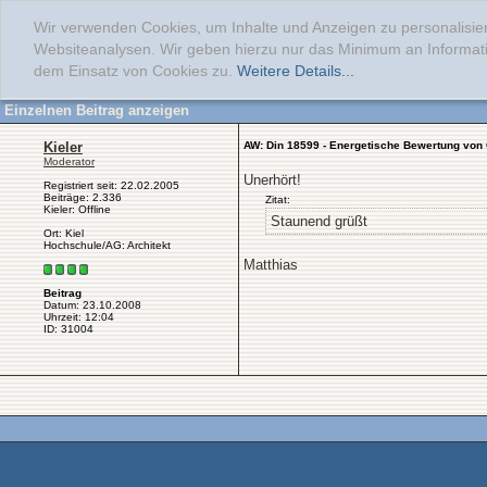
Wir verwenden Cookies, um Inhalte und Anzeigen zu personalisier
Websiteanalysen. Wir geben hierzu nur das Minimum an Informati
dem Einsatz von Cookies zu.
Weitere Details...
Einzelnen Beitrag anzeigen
Kieler
AW: Din 18599 - Energetische Bewertung vo
Moderator
Unerhört!
Registriert seit: 22.02.2005
Beiträge: 2.336
Zitat:
Kieler: Offline
Staunend grüßt
Ort: Kiel
Hochschule/AG: Architekt
Matthias
Beitrag
Datum: 23.10.2008
Uhrzeit: 12:04
ID: 31004