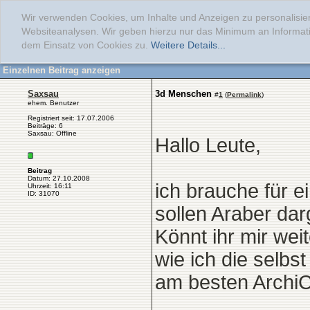
Wir verwenden Cookies, um Inhalte und Anzeigen zu personalisier
Websiteanalysen. Wir geben hierzu nur das Minimum an Informati
dem Einsatz von Cookies zu.
Weitere Details...
Einzelnen Beitrag anzeigen
Saxsau
3d Menschen
#
1
(
Permalink
)
ehem. Benutzer
Registriert seit: 17.07.2006
Beiträge: 6
Saxsau: Offline
Hallo Leute,
Beitrag
Datum: 27.10.2008
ich brauche für e
Uhrzeit: 16:11
ID: 31070
sollen Araber darg
Könnt ihr mir we
wie ich die selbs
am besten Archi