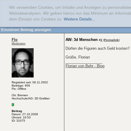
Wir verwenden Cookies, um Inhalte und Anzeigen zu personalisier
Websiteanalysen. Wir geben hierzu nur das Minimum an Informati
dem Einsatz von Cookies zu.
Weitere Details...
Einzelnen Beitrag anzeigen
Flo
AW: 3d Menschen
#
2
(
Permalink
)
Moderator
Dürfen die Figuren auch Geld kosten? 
Grüße, Florian
__________________
Florian von Behr - Blog
Registriert seit: 06.11.2002
Beiträge: 956
Flo: Offline
Ort: Bremen
Hochschule/AG: 3D Grafiker
Beitrag
Datum: 27.10.2008
Uhrzeit: 16:53
ID: 31075