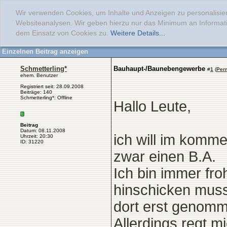
Wir verwenden Cookies, um Inhalte und Anzeigen zu personalisier
Websiteanalysen. Wir geben hierzu nur das Minimum an Informati
dem Einsatz von Cookies zu.
Weitere Details...
Einzelnen Beitrag anzeigen
Schmetterling*
Bauhaupt-/Baunebengewerbe
#
1
(
Per
ehem. Benutzer
Registriert seit: 28.09.2008
Beiträge: 140
Schmetterling*: Offline
Hallo Leute,
Beitrag
Datum: 08.11.2008
ich will im komm
Uhrzeit: 20:30
ID: 31220
zwar einen B.A.
Ich bin immer fro
hinschicken mus
dort erst genom
Allerdings regt m