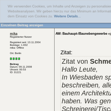
Wir verwenden Cookies, um Inhalte und Anzeigen zu personalisier
Websiteanalysen. Wir geben hierzu nur das Minimum an Informati
dem Einsatz von Cookies zu.
Weitere Details...
Einzelnen Beitrag anzeigen
mika
AW: Bauhaupt-/Baunebengewerbe
#
Registrierter Nutzer
Registriert seit: 13.11.2004
Beiträge: 1.832
mika: Offline
Zitat:
Ort: Berlin
Zitat von
Schmet
Beitrag
Hallo Leute,
Datum: 09.11.2008
Uhrzeit: 00:53
ID: 31221
In Wiesbaden sp
beschreiben, all
einem Architekt
haben. Was gena
Schreinerei/Tis