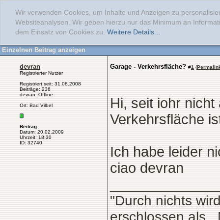
Wir verwenden Cookies, um Inhalte und Anzeigen zu personalisier
Websiteanalysen. Wir geben hierzu nur das Minimum an Informati
dem Einsatz von Cookies zu.
Weitere Details...
Einzelnen Beitrag anzeigen
devran
Garage - Verkehrsfläche?
#
1
(
Permalin
Registrierter Nutzer
Registriert seit: 31.08.2008
Beiträge: 236
devran: Offline
Hi, seit iohr nic
Ort: Bad Vilbel
Verkehrsfläche is
Beitrag
Datum: 20.02.2009
Uhrzeit: 18:30
ID: 32740
Ich habe leider n
ciao devran
______________
"Durch nichts wir
erschlossen,als.