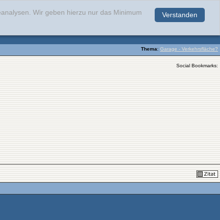
teanalysen. Wir geben hierzu nur das Minimum
Verstanden
.
Thema
:
Garage - Verkehrsfläche?
Social Bookmarks: