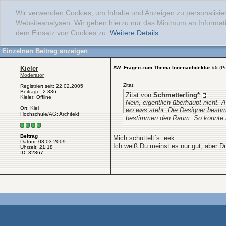
Wir verwenden Cookies, um Inhalte und Anzeigen zu personalisier
Websiteanalysen. Wir geben hierzu nur das Minimum an Informati
dem Einsatz von Cookies zu.
Weitere Details...
Einzelnen Beitrag anzeigen
Kieler
AW: Fragen zum Thema Innenachitektur
#
5
(
P
Moderator
Zitat:
Registriert seit: 22.02.2005
Beiträge: 2.336
Zitat von
Schmetterling*
Kieler: Offline
Nein, eigentlich überhaupt nicht. 
Ort: Kiel
wo was steht. Die Designer bestim
Hochschule/AG: Architekt
bestimmen den Raum. So könnte m
Beitrag
Mich schüttelt´s :eek:
Datum: 03.03.2009
Ich weiß Du meinst es nur gut, aber Du
Uhrzeit: 21:18
ID: 32867