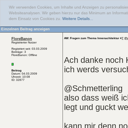
Wir verwenden Cookies, um Inhalte und Anzeigen zu personalisier
Websiteanalysen. Wir geben hierzu nur das Minimum an Informati
dem Einsatz von Cookies zu.
Weitere Details...
Einzelnen Beitrag anzeigen
FloreBanon
AW: Fragen zum Thema Innenachitektur
#
7
(
P
Registrierter Nutzer
Registriert seit: 03.03.2009
Beiträge: 3
FloreBanon: Offline
Ach danke noch 
ich werds versuc
Beitrag
Datum: 04.03.2009
Uhrzeit: 10:08
ID: 32877
@Schmetterling
also dass weiß ic
legt und guckt w
kann mir denn n