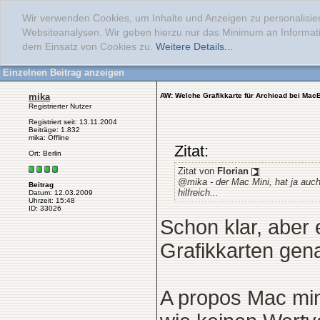
Wir verwenden Cookies, um Inhalte und Anzeigen zu personalisier
Websiteanalysen. Wir geben hierzu nur das Minimum an Informati
dem Einsatz von Cookies zu.
Weitere Details...
Einzelnen Beitrag anzeigen
mika
AW: Welche Grafikkarte für Archicad bei Mac
Registrierter Nutzer
Registriert seit: 13.11.2004
Beiträge: 1.832
mika: Offline
Zitat:
Ort: Berlin
Zitat von
Florian
@mika - der Mac Mini, hat ja auc
Beitrag
hilfreich...
Datum: 12.03.2009
Uhrzeit: 15:48
ID: 33026
Schon klar, aber
Grafikkarten gen
A propos Mac min