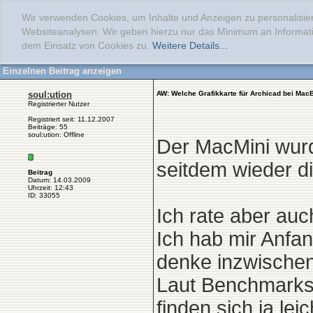
Wir verwenden Cookies, um Inhalte und Anzeigen zu personalisier
Websiteanalysen. Wir geben hierzu nur das Minimum an Informati
dem Einsatz von Cookies zu.
Weitere Details...
Einzelnen Beitrag anzeigen
soul:ution
AW: Welche Grafikkarte für Archicad bei Mac
Registrierter Nutzer
Registriert seit: 11.12.2007
Beiträge: 55
soul:ution: Offline
Der MacMini wurd
seitdem wieder 
Beitrag
Datum: 14.03.2009
Uhrzeit: 12:43
ID: 33055
Ich rate aber au
Ich hab mir Anfan
denke inzwischen
Laut Benchmarks 
finden sich ja le