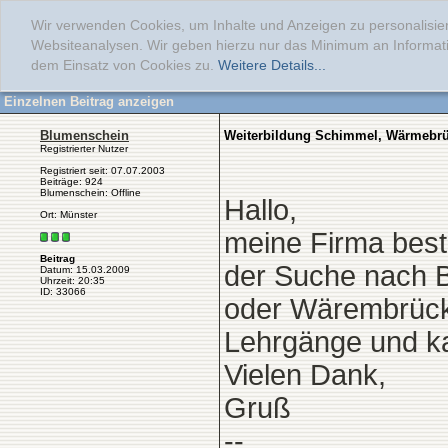
Wir verwenden Cookies, um Inhalte und Anzeigen zu personalisier
Websiteanalysen. Wir geben hierzu nur das Minimum an Informati
dem Einsatz von Cookies zu.
Weitere Details...
Einzelnen Beitrag anzeigen
Blumenschein
Weiterbildung Schimmel, Wärmebr
Registrierter Nutzer
Registriert seit: 07.07.2003
Beiträge: 924
Blumenschein: Offline
Hallo,
Ort: Münster
meine Firma beste
Beitrag
der Suche nach 
Datum: 15.03.2009
Uhrzeit: 20:35
ID: 33066
oder Wärembrüc
Lehrgänge und k
Vielen Dank,
Gruß
--