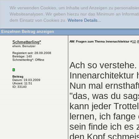
Wir verwenden Cookies, um Inhalte und Anzeigen zu personalisier
Websiteanalysen. Wir geben hierzu nur das Minimum an Informati
dem Einsatz von Cookies zu.
Weitere Details...
Einzelnen Beitrag anzeigen
Schmetterling*
AW: Fragen zum Thema Innenachitektur
#
12
(
ehem. Benutzer
Registriert seit: 28.09.2008
Beiträge: 140
Schmetterling*: Offline
Ach so verstehe. 
Innenarchitektur 
Beitrag
Datum: 19.03.2009
Nun mal ernsthaft
Uhrzeit: 11:51
ID: 33140
"das, was du sags
kann jeder Trotte
lernen, ich fange
sein finde ich e
den Kopf schmeis