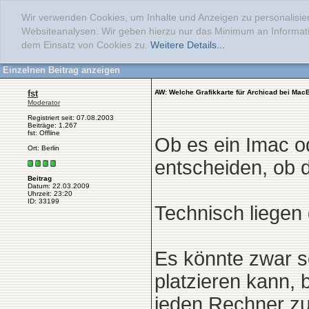
Wir verwenden Cookies, um Inhalte und Anzeigen zu personalisier
Websiteanalysen. Wir geben hierzu nur das Minimum an Informati
dem Einsatz von Cookies zu.
Weitere Details...
Einzelnen Beitrag anzeigen
fst
AW: Welche Grafikkarte für Archicad bei Mac
Moderator
Registriert seit: 07.08.2003
Beiträge: 1.267
fst: Offline
Ob es ein Imac o
Ort: Berlin
entscheiden, ob d
Beitrag
Datum: 22.03.2009
Uhrzeit: 23:20
ID: 33199
Technisch liegen 
Es könnte zwar 
platzieren kann, 
jeden Rechner zu