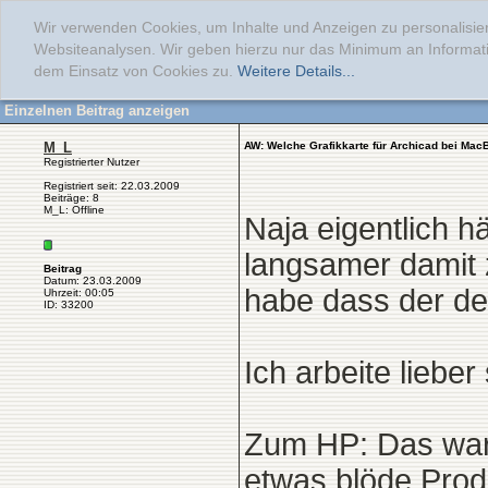
Wir verwenden Cookies, um Inhalte und Anzeigen zu personalisier
Websiteanalysen. Wir geben hierzu nur das Minimum an Informati
dem Einsatz von Cookies zu.
Weitere Details...
Einzelnen Beitrag anzeigen
M_L
AW: Welche Grafikkarte für Archicad bei Mac
Registrierter Nutzer
Registriert seit: 22.03.2009
Beiträge: 8
M_L: Offline
Naja eigentlich h
langsamer damit z
Beitrag
Datum: 23.03.2009
habe dass der de
Uhrzeit: 00:05
ID: 33200
Ich arbeite liebe
Zum HP: Das war 
etwas blöde Prod