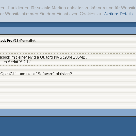
ren, Funktionen für soziale Medien anbieten zu können und für Websi
erer Website stimmen Sie dem Einsatz von Cookies zu.
Weitere Details..
Book Pro
#
23
(
Permalink
)
otebook mit einer Nvidia Quadro NVS320M 256MB.
h, im ArchiCAD 12
"OpenGL", und nicht "Software" aktiviert?