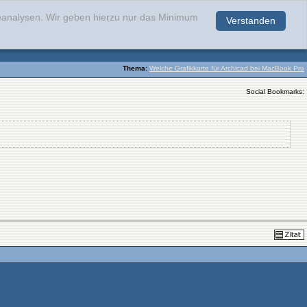
teanalysen. Wir geben hierzu nur das Minimum
Verstanden
.
Thema
:
Welche Grafikkarte für Archicad bei MacBook Pro
Social Bookmarks: