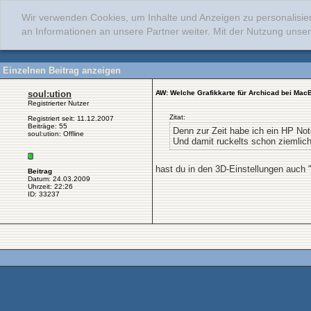
Wir verwenden Cookies, um Inhalte und Anzeigen zu personalisie
an Informationen an unsere Partner weiter. Mit der Nutzung uns
Einzelnen Beitrag anzeigen
soul:ution
AW: Welche Grafikkarte für Archicad bei Mac
Registrierter Nutzer
Zitat:
Registriert seit: 11.12.2007
Beiträge: 55
Denn zur Zeit habe ich ein HP N
soul:ution: Offline
Und damit ruckelts schon ziemlic
hast du in den 3D-Einstellungen auch 
Beitrag
Datum: 24.03.2009
Uhrzeit: 22:26
ID: 33237