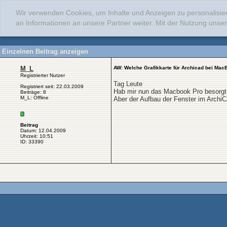
Wir verwenden Cookies, um Inhalte und Anzeigen zu personalisie
an Informationen an unsere Partner weiter. Mit der Nutzung uns
Einzelnen Beitrag anzeigen
M_L
AW: Welche Grafikkarte für Archicad bei Mac
Registrierter Nutzer
Tag Leute
Registriert seit: 22.03.2009
Hab mir nun das Macbook Pro besorgt
Beiträge: 8
M_L: Offline
Aber der Aufbau der Fenster im Archi
Beitrag
Datum: 12.04.2009
Uhrzeit: 10:51
ID: 33390