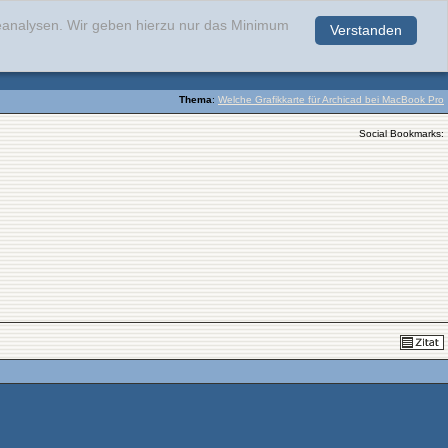
teanalysen. Wir geben hierzu nur das Minimum
Verstanden
.
Thema
:
Welche Grafikkarte für Archicad bei MacBook Pro
Social Bookmarks: