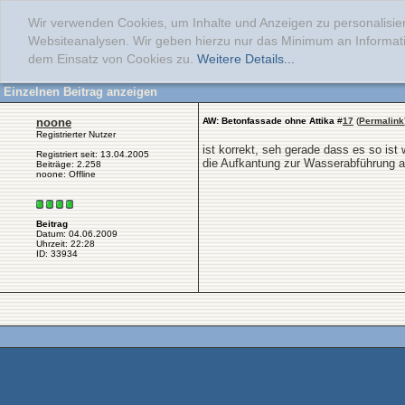
Wir verwenden Cookies, um Inhalte und Anzeigen zu personalisier
Websiteanalysen. Wir geben hierzu nur das Minimum an Informati
dem Einsatz von Cookies zu.
Weitere Details...
Einzelnen Beitrag anzeigen
noone
AW: Betonfassade ohne Attika
#
17
(
Permalink
Registrierter Nutzer
ist korrekt, seh gerade dass es so ist
Registriert seit: 13.04.2005
die Aufkantung zur Wasserabführung a
Beiträge: 2.258
noone: Offline
Beitrag
Datum: 04.06.2009
Uhrzeit: 22:28
ID: 33934