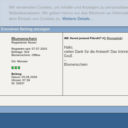
Wir verwenden Cookies, um Inhalte und Anzeigen zu personalisier
Websiteanalysen. Wir geben hierzu nur das Minimum an Informati
dem Einsatz von Cookies zu.
Weitere Details...
Einzelnen Beitrag anzeigen
Blumenschein
AW: Kennt jemand Fibrolit?
#
3
(
Permalink
)
Registrierter Nutzer
Hallo,
Registriert seit: 07.07.2003
vielen Dank für die Antwort! Das könnte 
Beiträge: 924
Blumenschein: Offline
Gruß
--
Ort: Münster
Blumenschein
Beitrag
Datum: 05.06.2009
Uhrzeit: 07:39
ID: 33937