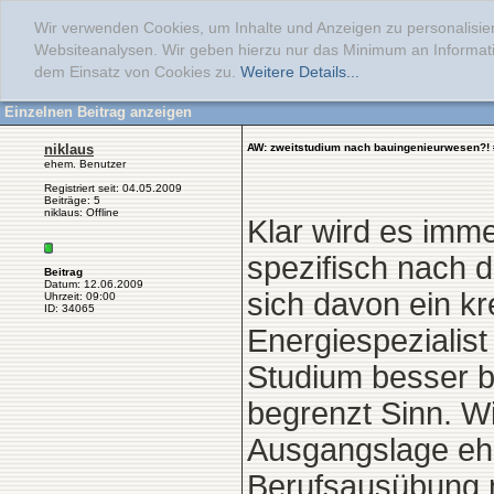
Wir verwenden Cookies, um Inhalte und Anzeigen zu personalisier
Websiteanalysen. Wir geben hierzu nur das Minimum an Informati
dem Einsatz von Cookies zu.
Weitere Details...
Einzelnen Beitrag anzeigen
niklaus
AW: zweitstudium nach bauingenieurwesen?!
ehem. Benutzer
Registriert seit: 04.05.2009
Beiträge: 5
niklaus: Offline
Klar wird es imm
spezifisch nach d
Beitrag
Datum: 12.06.2009
sich davon ein kr
Uhrzeit: 09:00
ID: 34065
Energiespezialist 
Studium besser b
begrenzt Sinn. Wil
Ausgangslage ehe
Berufsausübung n