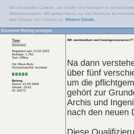
Wir verwenden Cookies, um Inhalte und Anzeigen zu personalisier
Websiteanalysen. Wir geben hierzu nur das Minimum an Informati
dem Einsatz von Cookies zu.
Weitere Details...
Einzelnen Beitrag anzeigen
Tom
AW: zweitstudium nach bauingenieurwesen?!
Moderator
Registriert seit: 15.02.2003
Beiträge: 1.762
Tom: Offline
Na dann verstehen
Ort: Rhein-Ruhr
Hochschule/AG: Architekt
über fünf verschi
um die pflichtge
Beitrag
Datum: 12.06.2009
Uhrzeit: 15:01
gehört zur Grundq
ID: 34073
Archis und Ingeni
nach den neuen
Diese Qualifizier