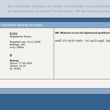
Wir verwenden Cookies, um Inhalte und Anzeigen zu personalisie
an Informationen an unsere Partner weiter. Mit der Nutzung uns
Einzelnen Beitrag anzeigen
k-roy
AW: Wodurch ist ein Uni Diplomand qualifizier
Registrierter Nutzer
weiß ich nicht mehr - ist auch egal, ha
Registriert seit: 22.12.2008
Beiträge: 492
k-roy: Offline
Beitrag
Datum: 17.09.2009
Uhrzeit: 14:25
ID: 35381