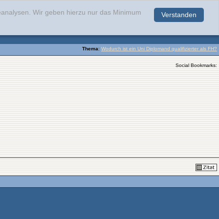
teanalysen. Wir geben hierzu nur das Minimum
Verstanden
.
Thema
:
Wodurch ist ein Uni Diplomand qualifizierter als FH?
Social Bookmarks: