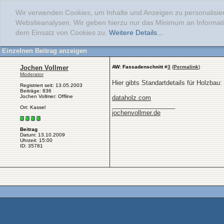
Wir verwenden Cookies, um Inhalte und Anzeigen zu personalisier
Websiteanalysen. Wir geben hierzu nur das Minimum an Informati
dem Einsatz von Cookies zu.
Weitere Details...
Einzelnen Beitrag anzeigen
Jochen Vollmer
AW: Fassadenschnitt
#
3
(
Permalink
)
Moderator
Hier gibts Standartdetails für Holzbau:
Registriert seit: 13.05.2003
Beiträge: 836
Jochen Vollmer: Offline
dataholz.com
__________________
Ort: Kassel
jochenvollmer.de
Beitrag
Datum: 13.10.2009
Uhrzeit: 15:00
ID: 35781