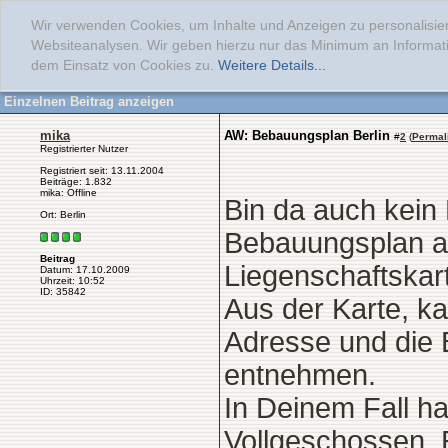
Wir verwenden Cookies, um Inhalte und Anzeigen zu personalisier
Websiteanalysen. Wir geben hierzu nur das Minimum an Informati
dem Einsatz von Cookies zu.
Weitere Details...
Einzelnen Beitrag anzeigen
mika
AW: Bebauungsplan Berlin
#
2
(
Permal
Registrierter Nutzer
Registriert seit: 13.11.2004
Beiträge: 1.832
mika: Offline
Bin da auch kein 
Ort: Berlin
Bebauungsplan au
Beitrag
Liegenschaftskar
Datum: 17.10.2009
Uhrzeit: 10:52
ID: 35842
Aus der Karte, ka
Adresse und die
entnehmen.
In Deinem Fall h
Vollgeschossen. E