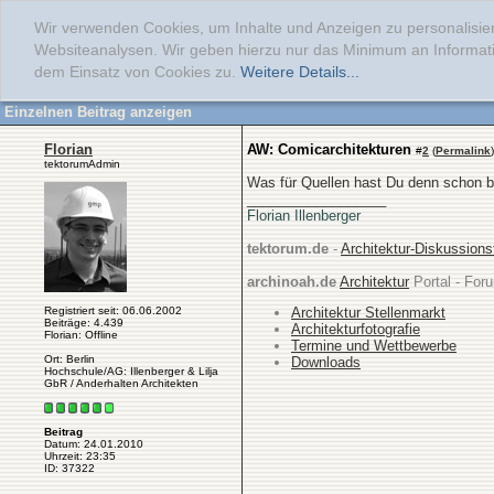
Wir verwenden Cookies, um Inhalte und Anzeigen zu personalisier
Websiteanalysen. Wir geben hierzu nur das Minimum an Informati
dem Einsatz von Cookies zu.
Weitere Details...
Einzelnen Beitrag anzeigen
Florian
AW: Comicarchitekturen
#
2
(
Permalink
)
tektorumAdmin
Was für Quellen hast Du denn schon 
__________________
Florian Illenberger
tektorum.de
-
Architektur-Diskussion
archinoah.de
Architektur
Portal - Foru
Registriert seit: 06.06.2002
Architektur Stellenmarkt
Beiträge: 4.439
Architekturfotografie
Florian: Offline
Termine und Wettbewerbe
Ort: Berlin
Downloads
Hochschule/AG: Illenberger & Lilja
GbR / Anderhalten Architekten
Beitrag
Datum: 24.01.2010
Uhrzeit: 23:35
ID: 37322