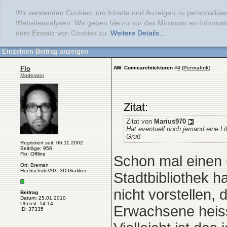
Wir verwenden Cookies, um Inhalte und Anzeigen zu personalisier
Websiteanalysen. Wir geben hierzu nur das Minimum an Informati
dem Einsatz von Cookies zu.
Weitere Details...
Einzelnen Beitrag anzeigen
Flo
AW: Comicarchitekturen
#
4
(
Permalink
)
Moderator
Zitat:
Zitat von
Marius970
Hat eventuell noch jemand eine L
Gruß
Registriert seit: 06.11.2002
Beiträge: 956
Flo: Offline
Schon mal einen
Ort: Bremen
Hochschule/AG: 3D Grafiker
Stadtbibliothek 
nicht vorstellen,
Beitrag
Datum: 25.01.2010
Uhrzeit: 14:14
Erwachsene heiss
ID: 37335