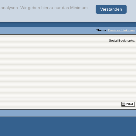
teanalysen. Wir geben hierzu nur das Minimum
Verstanden
.
Thema
:
Comicarchitekturen
Social Bookmarks: