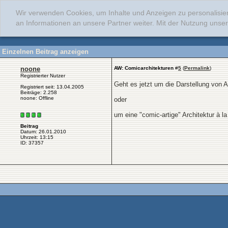
Wir verwenden Cookies, um Inhalte und Anzeigen zu personalisie
an Informationen an unsere Partner weiter. Mit der Nutzung uns
Einzelnen Beitrag anzeigen
noone
AW: Comicarchitekturen
#
5
(
Permalink
)
Registrierter Nutzer
Geht es jetzt um die Darstellung von A
Registriert seit: 13.04.2005
Beiträge: 2.258
noone: Offline
oder
um eine "comic-artige" Architektur à la
Beitrag
Datum: 26.01.2010
Uhrzeit: 13:15
ID: 37357