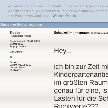
Wir verwenden Cookies, um Inhalte und Anzeigen zu personalisier
Websiteanalysen. Wir geben hierzu nur das Minimum an Informati
dem Einsatz von Cookies zu.
Weitere Details...
Einzelnen Beitrag anzeigen
Tropby
Schaukel im Innenraum
#
1
(
Permalink
)
Registrierter Nutzer
Registriert seit: 08.01.2009
Beiträge: 10
Tropby: Offline
Hey...
Ort: Münster
Beitrag
ich bin zur Zeit 
Datum: 01.02.2010
Uhrzeit: 16:44
ID: 37497
Kindergartenanba
im größten Raum 
genau für eine, i
Lasten für die Sc
Richtwerte???