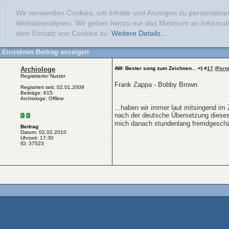
Wir verwenden Cookies, um Inhalte und Anzeigen zu personalisier
Websiteanalysen. Wir geben hierzu nur das Minimum an Informati
dem Einsatz von Cookies zu.
Weitere Details...
Einzelnen Beitrag anzeigen
Archiologe
AW: Bester song zum Zeichnen... =)
#
17
(
Perm
Registrierter Nutzer
Frank Zappa - Bobby Brown
Registriert seit: 02.01.2009
Beiträge: 615
Archiologe: Offline
...haben wir immer laut mitsingend im 
nach der deutsche Übersetzung diese
mich danach stundenlang fremdgeschä
Beitrag
Datum: 02.02.2010
Uhrzeit: 17:30
ID: 37523