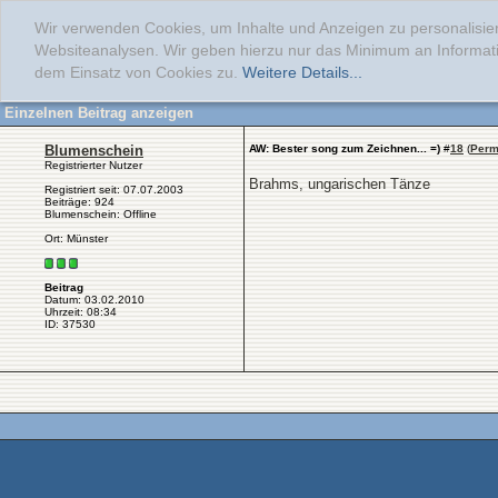
Wir verwenden Cookies, um Inhalte und Anzeigen zu personalisier
Websiteanalysen. Wir geben hierzu nur das Minimum an Informati
dem Einsatz von Cookies zu.
Weitere Details...
Einzelnen Beitrag anzeigen
Blumenschein
AW: Bester song zum Zeichnen... =)
#
18
(
Perm
Registrierter Nutzer
Brahms, ungarischen Tänze
Registriert seit: 07.07.2003
Beiträge: 924
Blumenschein: Offline
Ort: Münster
Beitrag
Datum: 03.02.2010
Uhrzeit: 08:34
ID: 37530