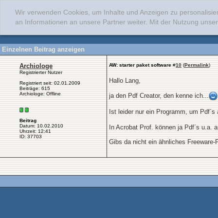
Wir verwenden Cookies, um Inhalte und Anzeigen zu personalisie
an Informationen an unsere Partner weiter. Mit der Nutzung uns
Einzelnen Beitrag anzeigen
Archiologe
AW: starter paket software
#
10
(
Permalink
)
Registrierter Nutzer
Hallo Lang,
Registriert seit: 02.01.2009
Beiträge: 615
Archiologe: Offline
ja den Pdf Creator, den kenne ich...
Ist leider nur ein Programm, um Pdf´s
Beitrag
Datum: 10.02.2010
In Acrobat Prof. können ja Pdf´s u.a
Uhrzeit: 12:41
ID: 37703
Gibs da nicht ein ähnliches Freeware