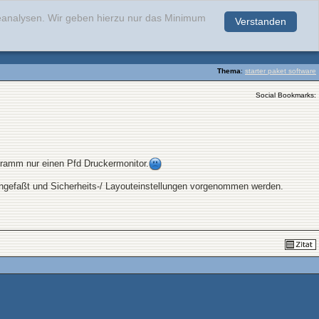
teanalysen. Wir geben hierzu nur das Minimum
Verstanden
.
Thema
:
starter paket software
Social Bookmarks:
gramm nur einen Pfd Druckermonitor.
engefaßt und Sicherheits-/ Layouteinstellungen vorgenommen werden.