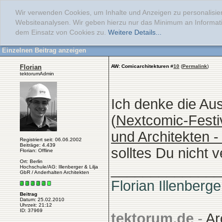
Wir verwenden Cookies, um Inhalte und Anzeigen zu personalisier
Websiteanalysen. Wir geben hierzu nur das Minimum an Informati
dem Einsatz von Cookies zu.
Weitere Details...
Einzelnen Beitrag anzeigen
Florian
AW: Comicarchitekturen
#
10
(
Permalink
)
tektorumAdmin
Ich denke die Aus
(
Nextcomic-Festiv
und Architekten 
Registriert seit: 06.06.2002
Beiträge: 4.439
solltes Du nicht 
Florian: Offline
Ort: Berlin
______________
Hochschule/AG: Illenberger & Lilja
GbR / Anderhalten Architekten
Florian Illenberge
Beitrag
Datum: 25.02.2010
Uhrzeit: 21:12
ID: 37969
tektorum.de
-
Ar