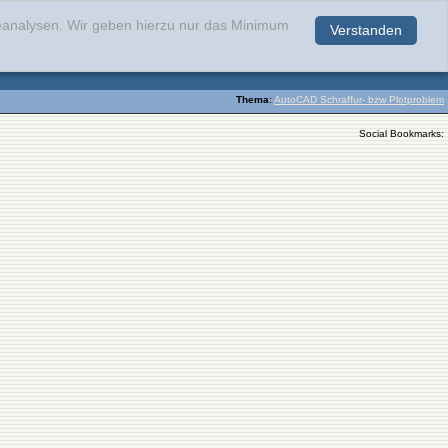
teanalysen. Wir geben hierzu nur das Minimum
Verstanden
.
Thema
:
AutoCAD Schraffur- bzw Plotproblem
Social Bookmarks: