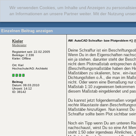
Wir verwenden Cookies, um Inhalte und Anzeigen zu personalisie
an Informationen an unsere Partner weiter. Mit der Nutzung uns
Einzelnen Beitrag anzeigen
Kieler
AW: AutoCAD Schraffur- bzw Plotproblem
#
3
(
Moderator
Deine Schraffur ist ein Beschriftungsob
Registriert seit: 22.02.2005
Wenn Du in den Eigenschaften nachsc
Beiträge: 2.336
Kieler: Offline
ein
ja
stehen. darunter steht der Besch
nicht dem Plotmaßstab entsprechen d
Ort: Kiel
(Beschriftungsmaßstäbe haben den Hin
Hochschule/AG: Architekt
Maßstäben zu skalieren, bzw.. ein-/au
Dichtungsfolien o.Ä., die man im Maßs
nicht. Oder wenn eine Bemaßung nur d
Beitrag
Datum: 08.03.2010
Maßstab 1:10 zugewiesen bekommen hat
Uhrzeit: 14:12
diesem Maßstab eingeblendet und pass
ID: 38142
Du kannst jetzt folgendermaßen vorgeh
rechte Maustaste
dann
Beschriftungs
Maßstäbe hinzufügen
. Nun kannst Du
Schraffur sollte beim Plot sichtbar sein
Noch ein Tipp wenn Du am unteren Ran
nachschaust, wirst Du so eine Art Me
steht 1:50 oder irgendwas Ähnliches, d