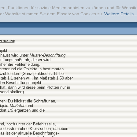
ren, Funktionen für soziale Medien anbieten zu können und für Websi
erer Website stimmen Sie dem Einsatz von Cookies zu.
Weitere Details..
Permalink
)
jekt.
haust wird unter
Muster
-
Beschriftung
riftungsmaßstab, dieser wird
aher die Fehlemeldung.
tergrund die Objekte in bestimmten
szublenden. (Ganz praktisch z.B. bei
tab 1:1 sehen will, im Maßstab 1:50 aber
en Beschriftungsobjekt-
, dann wird diese beim Plotten nur in
end skaliert)
en: Du klickst die Schraffur an,
objekt-Maßstab
und
 dort
1:5
ergänzen und die
.
d, noch unter der Befehlszeile,
rcedesstern ohne Kreis sehen, daneben
as ist der aktuelle Beschriftungs-