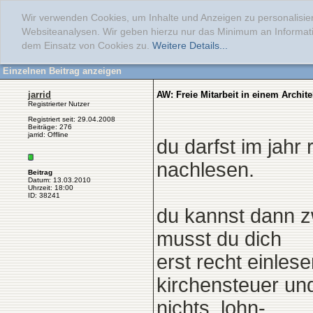
Wir verwenden Cookies, um Inhalte und Anzeigen zu personalisier
Websiteanalysen. Wir geben hierzu nur das Minimum an Informati
dem Einsatz von Cookies zu.
Weitere Details...
Einzelnen Beitrag anzeigen
jarrid
AW: Freie Mitarbeit in einem Archi
Registrierter Nutzer
Registriert seit: 29.04.2008
Beiträge: 276
jarrid: Offline
du darfst im jah
nachlesen.
Beitrag
Datum: 13.03.2010
Uhrzeit: 18:00
ID: 38241
du kannst dann z
musst du dich
erst recht einle
kirchensteuer und
nichts. lohn-